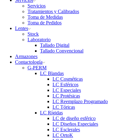
Servicios
Servicios
Tratamientos y Calibrados
Toma de Medidas
Toma de Pedidos
Lentes
Stock
Laboratorio
Tallado Digital
Tallado Convencional
Armazones
Contactología
G-PERM
LC Blandas
LC Cosméticas
LC Esféricos
LC Especiales
LC Protésicas
LC Reemplazo Programado
LC Tóricas
LC Rígidas
LC de diseño esférico
LC Diseños Especiales
LC Esclerales
LC OrtoK