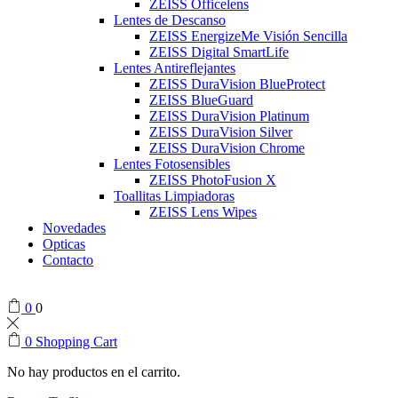
ZEISS Officelens
Lentes de Descanso
ZEISS EnergizeMe Visión Sencilla
ZEISS Digital SmartLife
Lentes Antireflejantes
ZEISS DuraVision BlueProtect
ZEISS BlueGuard
ZEISS DuraVision Platinum
ZEISS DuraVision Silver
ZEISS DuraVision Chrome
Lentes Fotosensibles
ZEISS PhotoFusion X
Toallitas Limpiadoras
ZEISS Lens Wipes
Novedades
Opticas
Contacto
0
0
0
Shopping Cart
No hay productos en el carrito.