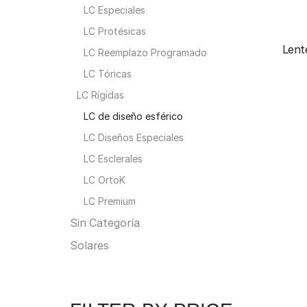
LC Especiales
LC Protésicas
Lent
LC Reemplazo Programado
LC Tóricas
LC Rígidas
LC de diseño esférico
LC Diseños Especiales
LC Esclerales
LC OrtoK
LC Premium
Sin Categoría
Solares