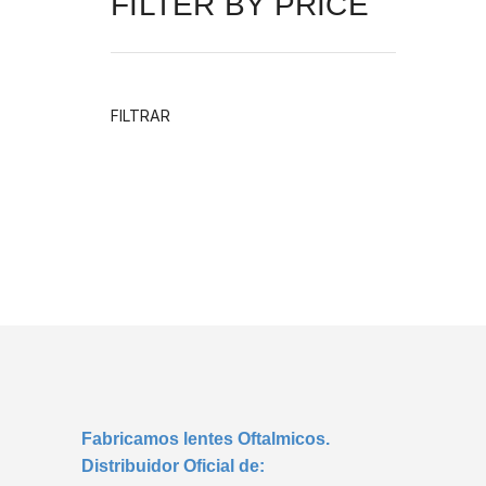
FILTER BY PRICE
EASY TO EDIT TEXT
FILTRAR
HOT
DEALS
Lorem ipsum dolor,
consectetur adipiscing elit do
labore et dolore.
Fabricamos lentes Oftalmicos.
Distribuidor Oficial de: